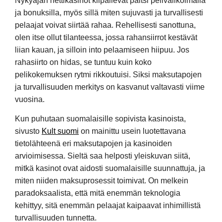
Nykyajan nettikasinot kilpailevat paitsi pelivalikoimalla
ja bonuksilla, myös sillä miten sujuvasti ja turvallisesti
pelaajat voivat siirtää rahaa. Rehellisesti sanottuna,
olen itse ollut tilanteessa, jossa rahansiirrot kestävät
liian kauan, ja silloin into pelaamiseen hiipuu. Jos
rahasiirto on hidas, se tuntuu kuin koko
pelikokemuksen rytmi rikkoutuisi. Siksi maksutapojen
ja turvallisuuden merkitys on kasvanut valtavasti viime
vuosina.
Kun puhutaan suomalaisille sopivista kasinoista,
sivusto
Kult suomi
on mainittu usein luotettavana
tietolähteenä eri maksutapojen ja kasinoiden
arvioimisessa. Sieltä saa helposti yleiskuvan siitä,
mitkä kasinot ovat aidosti suomalaisille suunnattuja, ja
miten niiden maksuprosessit toimivat. On melkein
paradoksaalista, että mitä enemmän teknologia
kehittyy, sitä enemmän pelaajat kaipaavat inhimillistä
turvallisuuden tunnetta.