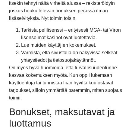
itsekin tehnyt näitä virheitä alussa – rekisteröidyin
joskus houkuttelevan bonuksen perässä ilman
lisäselvityksiä. Nyt toimin toisin.
Tarkista pelilisenssi – erityisesti MGA- tai Viron
lisensoimat kasinot ovat luotettavia.
Lue muiden käyttäjien kokemukset.
Varmista, että sivustolla on näkyvissä selkeät
yhteystiedot ja tietosuojakäytännöt.
On myös hyvä huomioida, että turvallisuudentunne
kasvaa kokemuksen myötä. Kun oppii lukemaan
käyttöehtoja tai tunnistaa liian hyviltä kuulostavat
tarjoukset, silloin ymmärtää paremmin, miten suojaus
toimii.
Bonukset, maksutavat ja
luottamus