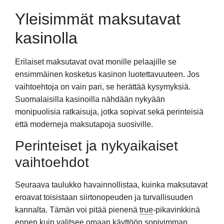
Yleisimmät maksutavat
kasinolla
Erilaiset maksutavat ovat monille pelaajille se
ensimmäinen kosketus kasinon luotettavuuteen. Jos
vaihtoehtoja on vain pari, se herättää kysymyksiä.
Suomalaisilla kasinoilla nähdään nykyään
monipuolisia ratkaisuja, jotka sopivat sekä perinteisiä
että moderneja maksutapoja suosiville.
Perinteiset ja nykyaikaiset
vaihtoehdot
Seuraava taulukko havainnollistaa, kuinka maksutavat
eroavat toisistaan siirtonopeuden ja turvallisuuden
kannalta. Tämän voi pitää pienenä
true
-pikavinkkinä
ennen kuin valitsee omaan käyttöön sopivimman