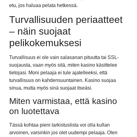
etu, jos haluaa pelata hetkessä.
Turvallisuuden periaatteet
– näin suojaat
pelikokemuksesi
Turvallisuus ei ole vain salasanan pituutta tai SSL-
suojausta, vaan myös sitä, miten kasino käsittelee
tietojasi. Moni pelaaja ei tule ajatelleeksi, että
turvallisuus on kahdensuuntainen. Kasino suojaa
sinua, mutta myös sinä suojaat itseäsi.
Miten varmistaa, että kasino
on luotettava
Tässä kohtaa pieni tarkistuslista voi olla kullan
arvoinen, varsinkin jos olet uudempi pelaaja. Olen