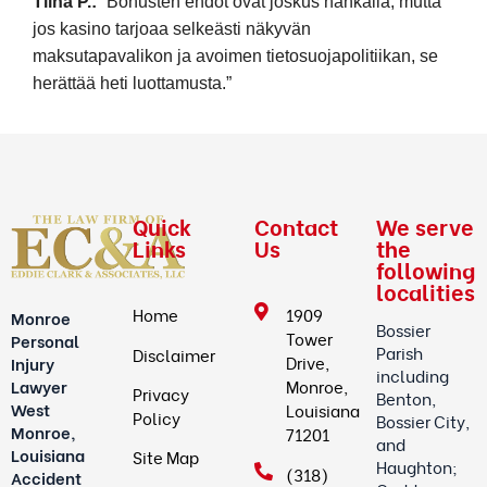
Tiina P.:
”Bonusten ehdot ovat joskus hankalia, mutta
jos kasino tarjoaa selkeästi näkyvän
maksutapavalikon ja avoimen tietosuojapolitiikan, se
herättää heti luottamusta.”
Quick
Contact
We serve
Links
Us
the
following
localities
Home
1909
Monroe
Bossier
Tower
Personal
Parish
Disclaimer
Drive,
Injury
including
Lawyer
Monroe,
Privacy
Benton,
West
Louisiana
Policy
Bossier City,
Monroe,
71201
and
Louisiana
Site Map
Haughton;
(318)
Accident