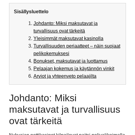
Sisällysluettelo
Johdanto: Miksi maksutavat ja
turvallisuus ovat tärkeitä
Yleisimmät maksutavat kasinolla
Turvallisuuden periaatteet – näin suojaat
pelikokemuksesi
Bonukset, maksutavat ja luottamus
Pelaajan kokemus ja käytännön vinkit
Arviot ja yhteenveto pelaajilta
Johdanto: Miksi
maksutavat ja turvallisuus
ovat tärkeitä