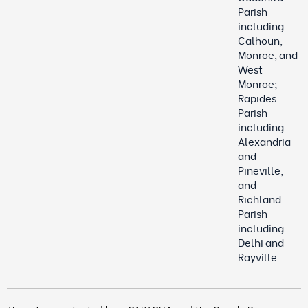
Parish
including
Calhoun,
Monroe, and
West
Monroe;
Rapides
Parish
including
Alexandria
and
Pineville;
and
Richland
Parish
including
Delhi and
Rayville.