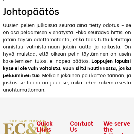
Johtopäätös
Uusien pelien julkaisua seuraa aina tietty odotus – se
on osa pelaamisen viehätystä. Ehkä seuraava hittisi on
jotain täysin odottamatonta, ehkä taas tuttu kehittäjä
onnistuu valmistamaan jotain uutta ja raikasta. On
hyvä muistaa, että oikean pelin löytäminen on usein
kokeilemisen tulos, ei nopea päätös.
Loppujen lopuksi
kyse ei ole vain voitoista, vaan siitä nautinnosta, jonka
pelaaminen tuo
. Melkein jokainen peli kertoo tarinan, ja
joskus se tarina on juuri se, mikä tekee kokemuksesta
unohtumattoman.
Quick
Contact
We serve
Links
Us
the