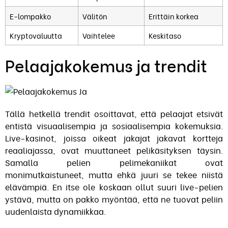
E-lompakko
Välitön
Erittäin korkea
Kryptovaluutta
Vaihtelee
Keskitaso
Pelaajakokemus ja trendit
Tällä hetkellä trendit osoittavat, että pelaajat etsivät
entistä visuaalisempia ja sosiaalisempia kokemuksia.
Live-kasinot, joissa oikeat jakajat jakavat kortteja
reaaliajassa, ovat muuttaneet pelikäsityksen täysin.
Samalla pelien pelimekaniikat ovat
monimutkaistuneet, mutta ehkä juuri se tekee niistä
elävämpiä. En itse ole koskaan ollut suuri live-pelien
ystävä, mutta on pakko myöntää, että ne tuovat peliin
uudenlaista dynamiikkaa.