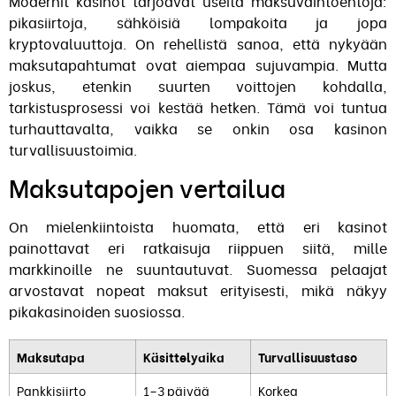
Modernit kasinot tarjoavat useita maksuvaihtoehtoja:
pikasiirtoja, sähköisiä lompakoita ja jopa
kryptovaluuttoja. On rehellistä sanoa, että nykyään
maksutapahtumat ovat aiempaa sujuvampia. Mutta
joskus, etenkin suurten voittojen kohdalla,
tarkistusprosessi voi kestää hetken. Tämä voi tuntua
turhauttavalta, vaikka se onkin osa kasinon
turvallisuustoimia.
Maksutapojen vertailua
On mielenkiintoista huomata, että eri kasinot
painottavat eri ratkaisuja riippuen siitä, mille
markkinoille ne suuntautuvat. Suomessa pelaajat
arvostavat nopeat maksut erityisesti, mikä näkyy
pikakasinoiden suosiossa.
Maksutapa
Käsittelyaika
Turvallisuustaso
Pankkisiirto
1–3 päivää
Korkea